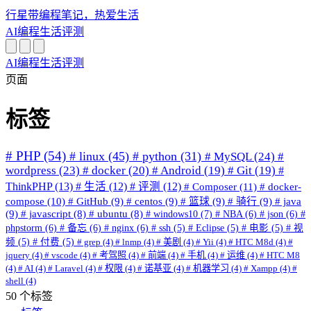
行星带
编程笔记，热爱生活
AI
编程
生活
评测
AI
编程
生活
评测
页面
标签
# PHP
(54)
# linux
(45)
# python
(31)
# MySQL
(24)
#
wordpress
(23)
# docker
(20)
# Android
(19)
# Git
(19)
#
ThinkPHP
(13)
# 生活
(12)
# 评测
(12)
# Composer
(11)
# docker-
compose
(10)
# GitHub
(9)
# centos
(9)
# 篮球
(9)
# 骑行
(9)
# java
(9)
# javascript
(8)
# ubuntu
(8)
# windows10
(7)
# NBA
(6)
# json
(6)
#
phpstorm
(6)
# 备忘
(6)
# nginx
(6)
# ssh
(5)
# Eclipse
(5)
# 电影
(5)
# 视
频
(5)
# 付费
(5)
# grep
(4)
# lnmp
(4)
# 美剧
(4)
# Yii
(4)
# HTC M8d
(4)
#
jquery
(4)
# vscode
(4)
# 考驾照
(4)
# 前端
(4)
# 手机
(4)
# 运维
(4)
# HTC M8
(4)
# AI
(4)
# Laravel
(4)
# 权限
(4)
# 诺基亚
(4)
# 机器学习
(4)
# Xampp
(4)
#
shell
(4)
50 个标签