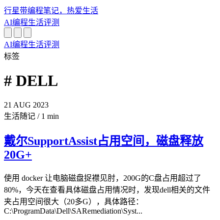
行星带
编程笔记，热爱生活
AI
编程
生活
评测
AI
编程
生活
评测
标签
# DELL
21
AUG
2023
生活随记
/
1 min
戴尔SupportAssist占用空间，磁盘释放
20G+
使用 docker 让电脑磁盘捉襟见肘，200G的C盘占用超过了
80%，今天在查看具体磁盘占用情况时，发现dell相关的文件
夹占用空间很大（20多G），具体路径：
C:\ProgramData\Dell\SARemediation\Syst...