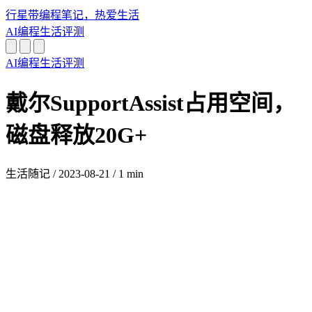
行星带
编程笔记，热爱生活
AI
编程
生活
评测
AI
编程
生活
评测
戴尔SupportAssist占用空间，
磁盘释放20G+
生活随记
/
2023-08-21
/
1 min