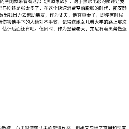
空闲就来看看这部《黑道家族》，对于黑帮电影的痴迷让我
肥皂剧还是强太多了，在这个快速消费空前膨胀的时代，能安静
意出钱出力去帮助朋友，作为丈夫，他尊重妻子，即使有时候
者伤害他手下的人绝对不手软，记得送她女儿看大学的路上那次
，估计后面还有吧。但同时，作为黑帮老大，东尼有着黑帮做派
教徒，心里很清楚丈夫的帮派作恶，但她又习惯了享用和现有