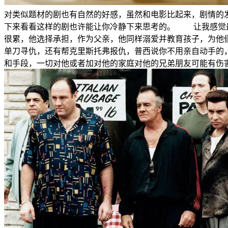
对类似题材的剧也有自然的好感，虽然和电影比起来，剧情的
下来看看这样的剧也许能让你冷静下来思考的。 让我感觉最
很累，他选择承担，作为父亲，他同样溺爱并教育孩子，为他
单刀寻仇，还有帮克里斯托弗报仇，普西说你不用亲自动手的
和手段，一切对他或者加对他的家庭对他的兄弟朋友可能有伤