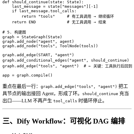
def should_continue(state: State):

    last_message = state["messages"][-1]

    if last_message.tool_calls:

        return "tools"     # 有工具调用 → 继续循环

    return END             # 无工具调用 → 结束

# 5. 构建图

graph = StateGraph(State)

graph.add_node("agent", agent)

graph.add_node("tools", ToolNode(tools))

graph.add_edge(START, "agent")

graph.add_conditional_edges("agent", should_continue)
graph.add_edge("tools", "agent")  # ← 关键：工具执行后回
app = graph.compile()
重点在最后一行：
把工
graph.add_edge("tools", "agent")
具节点的输出接回 Agent，形成了环。
充当
should_continue
出口——LLM 不再产生
时循环停止。
tool_calls
三、Dify Workflow：可视化 DAG 编排