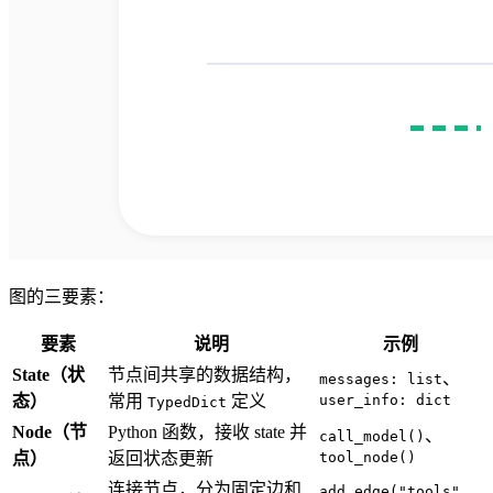
图的三要素：
要素
说明
示例
State（状
节点间共享的数据结构，
、
messages: list
态）
常用
定义
user_info: dict
TypedDict
Node（节
Python 函数，接收 state 并
、
call_model()
点）
返回状态更新
tool_node()
连接节点，分为固定边和
add_edge("tools",