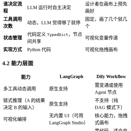
谁决定流
设计者在画布上预先
LLM 运行时自主决定
程
画好
工具调用
固定，画了几个就几
动态，LLM 觉得够了就停
次数
个
代码定义
，节点
TypedDict
状态管理
可视化变量传递
间共享
实现方式
Python 代码
可视化拖拽画布
4.2 能力层面
LangGraph
Dify Workflow
能力
需变通或使用
多工具动态调用
原生支持
Agent 节点
链式推理（A 的结果
不支持（纯
原生支持
决定 B 的输入）
DAG 模式下）
无内置 UI（可用
核心能力，拖拽
可视化编排
LangGraph Studio）
式画布
零代码，适合非