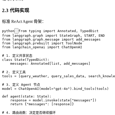
2.3 代码实现
标准 ReAct Agent 骨架：
python
from typing import Annotated, TypedDict

from langgraph.graph import StateGraph, START, END

from langgraph.graph.message import add_messages

from langgraph.prebuilt import ToolNode

from langchain_openai import ChatOpenAI

# 1. 定义共享状态

class State(TypedDict):

    messages: Annotated[list, add_messages]

# 2. 定义工具

tools = [query_weather, query_sales_data, search_knowle
# 3. 定义 Agent 节点

model = ChatOpenAI(model="gpt-4o").bind_tools(tools)

def agent(state: State):

    response = model.invoke(state["messages"])

    return {"messages": [response]}

# 4. 路由函数：决定是否继续循环
