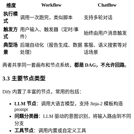
Workflow
Chatflow
维度
执行模
调用一次跑完，类似脚本
支持多轮对话
式
触发方
用户输入、触发器（定时/事
始终由用户消息触发
式
件）
典型场
后端自动化（报告生成、数据
客服、语义搜索等对
景
处理）
话场景
两者共享同一套画布和节点系统，
都是 DAG，不允许回路
。
3.3 主要节点类型
Dify 内置了丰富的节点，常用的包括：
LLM 节点
：调用大语言模型，支持 Jinja-2 模板构造
prompt
问题分类器
：LLM 驱动的意图识别，将输入路由到不同
分支
工具节点
：调用内置或自定义工具