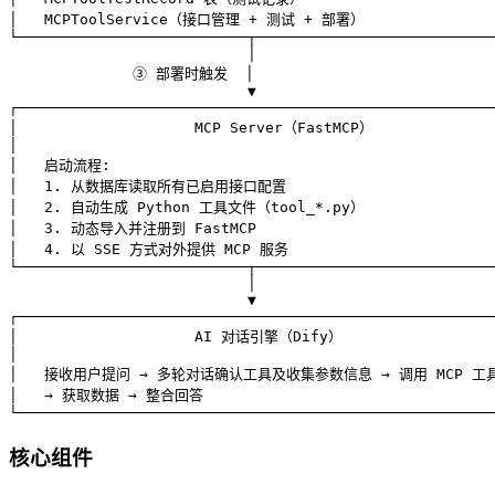
│   MCPToolService（接口管理 + 测试 + 部署）                
└──────────────────────────┬───────────────────────────
                           │

              ③ 部署时触发  │

                           ▼

┌──────────────────────────────────────────────────────
│                    MCP Server（FastMCP）              
│                                                      
│   启动流程:                                            
│   1. 从数据库读取所有已启用接口配置                         
│   2. 自动生成 Python 工具文件（tool_*.py）                
│   3. 动态导入并注册到 FastMCP                            
│   4. 以 SSE 方式对外提供 MCP 服务                        
└──────────────────────────┬───────────────────────────
                           │

                           ▼

┌──────────────────────────────────────────────────────
│                    AI 对话引擎（Dify）                  
│                                                      
│   接收用户提问 → 多轮对话确认工具及收集参数信息 → 调用 MCP 工具  
│   → 获取数据 → 整合回答                                  
└──────────────────────────────────────────────────────
核心组件