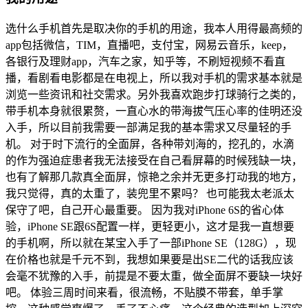
选什么手机首先是取决你的手机的用途，我本人用得最高频的
app包括微信，TIM，直播吧，支付宝，网易云音乐，keep，
各银行及理财app，汽车之家，知乎等，不刷短视频不看直
播，看剧看电影都是在电视上，所以我对手机的需求基本就是
浏览一些资讯和社交需求。另外我喜欢跑步打球骑行之类的，
带手机本身就很累赘，一直心水的带海拔气压心率的佳明还没
入手，所以目前我需要一部满足我的基本需求又尽量轻的手
机。 对于时下流行的全面屏，各种带刘海的，挖孔的，水滴
的作为强迫症患者我无法接受在自己看屏幕的时候残缺一块，
也有了解那几款真全面屏，惊艳之余并无更多打动我的地方，
我只觉得，真的太重了，装兜里不累吗？ 也可能我太老派太
保守了吧，自己开心最重要。 因为我对iPhone 6S的省心体
验，iPhone SE跟6S配置一样，更轻更小，这才是我一直想要
的手机啊，所以就在某宝入手了一部iPhone SE（128G），现
在价格也就是千元不到，我想如果要是出SE二代的话我应该
会毫不犹豫的入手，前提是不要太重，做全面屏不要缺一块好
吧。 体验三周时间来看，很流畅，不贴膜不带套，单手掌