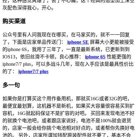
控，这种感觉爽爆了，丢了不心痛，这个经典的造型加上深空
灰配色深得我心，开心。
购买渠道
公众号里有人问我现在在哪买，在马家买的，就不一一回复
了，下面是店家单品传送门：
iphone SE
屏幕大小更能被接受
的iphone 6S，我用了三年了，一直是最新系统，已更新到到
IOS13，依旧丝滑不卡顿，良心推荐：
iphone 6S
性能更强的
iphone7/7 plus，可以多战斗几年，现在入手应该是最具性价比
的了：
iphone7/7 plus
多一句
如果你是打算买这个用作备用机，那就买16G或者32G的吧，
最便宜最划算，这机器不是新机，如果买大容量很容易买到扩
容机，16G就起码保证不是扩容的对吧。 买回来发现电池不好
的就换个电池吧，或者跟店家说好，电池不是100%就会退货
的，店家一般会给你挑个电池相对好点的，或者帮你先换好电
池的。 另外，店家所谓加钱配原装配件就不要了，基本不会