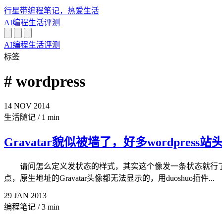
行星带
编程笔记，热爱生活
AI
编程
生活
评测
AI
编程
生活
评测
标签
# wordpress
14
NOV
2014
生活随记
/
1 min
Gravatar貌似被墙了，好多wordpress
请问怎么定义发状态的样式，其实这个像发一条状态就行了，还
点，原生地址的Gravatar头像都无法显示的，用duoshuo插件...
29
JAN
2013
编程笔记
/
3 min