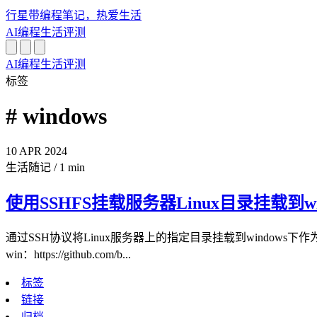
行星带
编程笔记，热爱生活
AI
编程
生活
评测
AI
编程
生活
评测
标签
# windows
10
APR
2024
生活随记
/
1 min
使用SSHFS挂载服务器Linux目录挂载到win
通过SSH协议将Linux服务器上的指定目录挂载到window
win：https://github.com/b...
标签
链接
归档