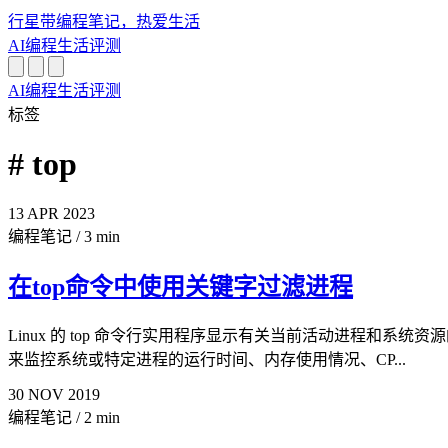
行星带
编程笔记，热爱生活
AI
编程
生活
评测
AI
编程
生活
评测
标签
# top
13
APR
2023
编程笔记
/
3 min
在top命令中使用关键字过滤进程
Linux 的 top 命令行实用程序显示有关当前活动进程和系
来监控系统或特定进程的运行时间、内存使用情况、CP...
30
NOV
2019
编程笔记
/
2 min