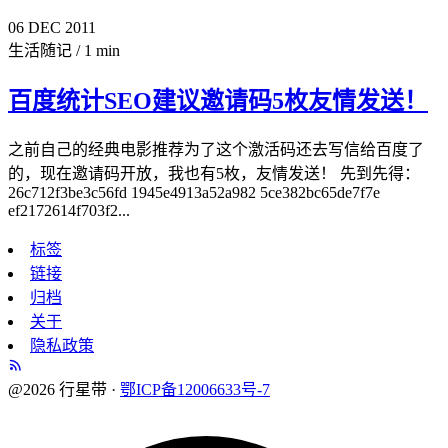
06
DEC
2011
生活随记
/
1 min
百度统计SEO建议邀请码5枚友情发送！
之前自己的经典电影推荐为了这个激活码还去写信给百度了
的，现在邀请码开放，我也有5枚，友情发送！ 先到先得：
26c712f3be3c56fd 1945e4913a52a982 5ce382bc65de7f7e
ef2172614f703f2...
标签
链接
归档
关于
隐私政策
@2026 行星带 ·
鄂ICP备12006633号-7