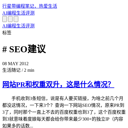
行星带
编程笔记，热爱生活
AI
编程
生活
评测
AI
编程
生活
评测
标签
# SEO建议
08
MAY
2012
生活随记
/
2 min
网站PR和权重双升，这是什么情况？
手机收到3条短信，说是有人要买链接，为啥之前几个月
都没这情况，一下来3个？查询一下网站SEO情况，原来PR到
3了，同时那个一直上不去的百度权重也到3了，这个百度权重
到3就意味着度娘每天都会给你带来最少300+的独立IP（内容
如果多的话数...