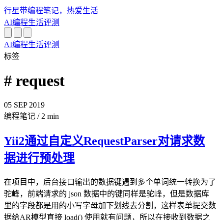
行星带
编程笔记，热爱生活
AI
编程
生活
评测
AI
编程
生活
评测
标签
# request
05
SEP
2019
编程笔记
/
2 min
Yii2通过自定义RequestParser对请求数
据进行预处理
在项目中，后台接口输出的数据键遇到多个单词统一转换为了
驼峰，前端请求的 json 数据中的键同样是驼峰，但是数据库
里的字段都是用的小写字母加下划线去分割，这样表单提交数
据给AR模型直接 load() 使用就有问题，所以在接收到数据之