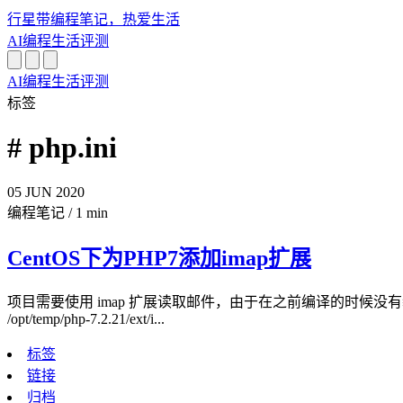
行星带
编程笔记，热爱生活
AI
编程
生活
评测
AI
编程
生活
评测
标签
# php.ini
05
JUN
2020
编程笔记
/
1 min
CentOS下为PHP7添加imap扩展
项目需要使用 imap 扩展读取邮件，由于在之前编译的时候没有装，
/opt/temp/php-7.2.21/ext/i...
标签
链接
归档