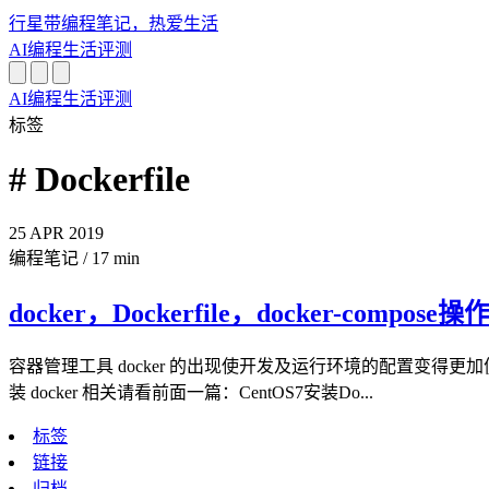
行星带
编程笔记，热爱生活
AI
编程
生活
评测
AI
编程
生活
评测
标签
# Dockerfile
25
APR
2019
编程笔记
/
17 min
docker，Dockerfile，docker-comp
容器管理工具 docker 的出现使开发及运行环境的配置变得
装 docker 相关请看前面一篇：CentOS7安装Do...
标签
链接
归档