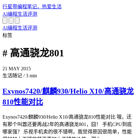
行星带
编程笔记，热爱生活
AI
编程
生活
评测
AI
编程
生活
评测
标签
# 高通骁龙801
21
MAY
2015
生活随记
/
3 min
Exynos7420/麒麟930/Helio X10/高通骁龙
810性能对比
Exynos7420/麒麟930/Helio X10/高通骁龙810性能对比 哦，还
有那个叫嚣还要再战2年的高通骁龙801，囧！ 手机CPU到底
哪家强？ 乐视手机卖的很不错啊，我觉得原因很简单，性能