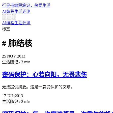
行星带
编程笔记，热爱生活
AI
编程
生活
评测
AI
编程
生活
评测
标签
# 肺结核
25
NOV
2013
生活随记
/
3 min
密码保护：心若向阳，无畏悲伤
无法提供摘要。这是一篇受保护的文章。
17
JUL
2013
生活随记
/
2 min