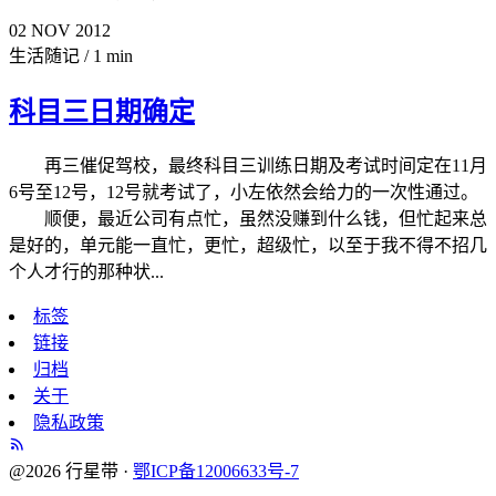
02
NOV
2012
生活随记
/
1 min
科目三日期确定
再三催促驾校，最终科目三训练日期及考试时间定在11月
6号至12号，12号就考试了，小左依然会给力的一次性通过。
顺便，最近公司有点忙，虽然没赚到什么钱，但忙起来总
是好的，单元能一直忙，更忙，超级忙，以至于我不得不招几
个人才行的那种状...
标签
链接
归档
关于
隐私政策
@2026 行星带 ·
鄂ICP备12006633号-7