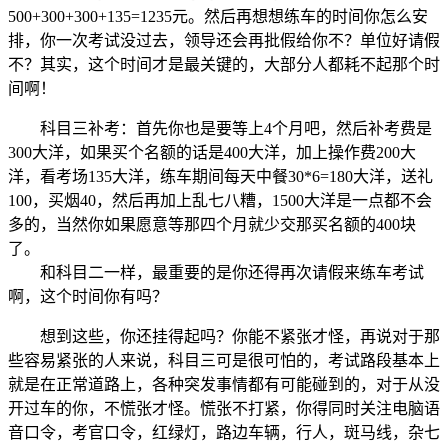
500+300+300+135=1235元。然后再想想练车的时间你怎么安
排，你一次考试没过去，领导还会再批假给你不？单位好请假
不？其实，这个时间才是最关键的，大部分人都耗不起那个时
间啊！
科目三补考：首先你也是要等上4个月吧，然后补考费是
300大洋，如果买个名额的话是400大洋，加上操作费200大
洋，看考场135大洋，练车期间每天中餐30*6=180大洋，送礼
100，买烟40，然后再加上乱七八糟，1500大洋是一点都不会
多的，当然你如果愿意等那四个月就少交那买名额的400块
了。
和科目二一样，最重要的是你还得再次请假来练车考试
啊，这个时间你有吗？
想到这些，你还挂得起吗？你能不紧张才怪，再说对于那
些容易紧张的人来说，科目三可是很可怕的，考试路段基本上
就是在正常道路上，各种突发事情都有可能碰到的，对于从没
开过车的你，不慌张才怪。慌张不打紧，你得同时关注电脑语
音口令，考官口令，红绿灯，路边车辆，行人，斑马线，杂七