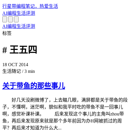
行星带
编程笔记，热爱生活
AI
编程
生活
评测
AI
编程
生活
评测
标签
# 王五四
18
OCT
2014
生活随记
/
3 min
关于带鱼的那些事儿
好几天没刷微博了，上去瞄几眼，满屏都是关于带鱼的段
子，不懂啊，迷茫啊，貌似和我平时吃的带鱼不是一回事儿
啊，感觉补课补课。 后来发现这个事儿的主角叫zhou带
鱼，再后来发现原来就是那个多年前因为办H网被抓过的周
平？再后来才知道为什么大...