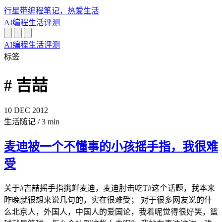
行星带
编程笔记，热爱生活
AI
编程
生活
评测
AI
编程
生活
评测
标签
# 吉喆
10
DEC
2012
生活随记
/
3 min
麦迪被一个不懂事的小孩摇手指，我很难
受
关于#吉喆摇手指挑衅麦迪，麦迪肘击吃T#这个话题，我本来
昨晚就很想来说几句的，实在很难受； 对于很多网友说的什
么北京人，外国人，中国人的爱国论，我着呢觉得很好笑，篮