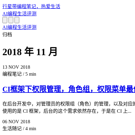
行星带
编程笔记，热爱生活
AI
编程
生活
评测
AI
编程
生活
评测
归档
2018 年 11 月
13
NOV
2018
编程笔记
/
5 min
CI框架下权限管理，角色组，权限菜单最
在后台开发中，对管理员的权限组（角色）的管理，以及对应的菜
使用的是 CI 框架，后台的这个需求依然存在，于是在 CI 上...
06
NOV
2018
生活随记
/
4 min