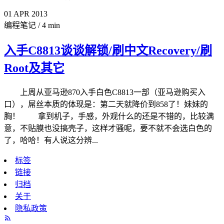
01
APR
2013
编程笔记
/
4 min
入手C8813谈谈解锁/刷中文Recovery/刷
Root及其它
上周从亚马逊870入手白色C8813一部（亚马逊购买入
口），屌丝本质的体现是：第二天就降价到858了！妹妹的
胸！ 拿到机子，手感，外观什么的还是不错的，比较满
意，不贴膜也没搞壳子，这样才骚呢，要不就不会选白色的
了，哈哈！有人说这分辨...
标签
链接
归档
关于
隐私政策