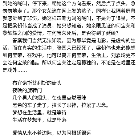
到她的喊叫，停下来，朝她这个方向看来，然后点了点头，急
匆匆地走了。那个女荣迷在网上发的贴子，同样让我隔着屏幕
就感觉到了悲伤，她这样声嘶力竭的喊叫，不是为了追星，不
是把梁朝伟当成了演员，她只想知道，她亲眼见证的何宝荣和
黎耀辉之间的爱情，在何宝荣死后，是否得到了延续？
答案我们当然无法知晓，因为那毕竟是电影，是虚构的生
活，而在真实的生活中，张国荣已经死了，梁朝伟也未必能想
到何宝荣，在戏中，他可以离开何宝荣，生活里，刘嘉玲更不
会吃何宝荣的醋。所以何宝荣注定是孤独的，不论是在戏里还
是戏外……
布宜诺斯艾利斯的街头
夜晚的旋转门
几个男人的烟头，在夜里点燃暧昧
黑色的车子走了，拉长了眼神，拉紧了思念。
梦想在生活里，就是等待
生活在梦想里，就是坠落
爱情从来不着边际，以为阿根廷很远