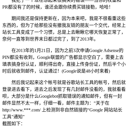
我犯了一个现在想起来很搞笑的错误——当你的权重和
PR都没有了的时候，谁还会跟你续费买链接勒，哈哈！
期间我还是保持更新在，因为本来吧，我是不很看重这些
东西的，但为了给那些没有撤我友链的朋友一个交代，经常上
站长工具变成了一个习惯，总是上去瞅瞅它哪天恢复正常了，
奈何一直等到世界末日都过完了，到了2013年。
在2013年的1月21日，因为之前3次申请Google Adsense的
PIN都没有收到，Google联盟的广告都显示空白了，需要上去
填表搞身份认证，顺利得出奇，直接上传身份证，然后半个小
时后就收到邮件，认证通过！(Google说是48小时来着)
然后我记起来这个帐号就是谷歌站长工具的帐号，然后就
登录进去看下，进去之后发现了有几封邮件没看的，我就看看
呗，大部分是什么Googlebot抓取错误的通知邮件，但有一封
邮件显然不太一样，仔细一看，邮件主题为：“关于在
http://www.***.com/ 上检测到非自然链接的“Google 网站站长
工具”通知”
截图如下：