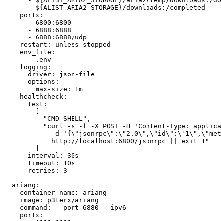
      - ${ALIST_ARIA2_STORAGE}/aria2/temp/downloads:/do
      - ${ALIST_ARIA2_STORAGE}/downloads:/completed

    ports:

      - 6800:6800

      - 6888:6888

      - 6888:6888/udp

    restart: unless-stopped

    env_file: 

      - .env

    logging:

      driver: json-file

      options:

        max-size: 1m

    healthcheck:

      test:

        [

          "CMD-SHELL",

          "curl -s -f -X POST -H 'Content-Type: applica
            -d '{\"jsonrpc\":\"2.0\",\"id\":\"1\",\"met
            http://localhost:6800/jsonrpc || exit 1"

        ]

      interval: 30s

      timeout: 10s

      retries: 3

  ariang:

    container_name: ariang

    image: p3terx/ariang

    command: --port 6880 --ipv6

    ports:
