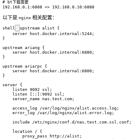
# bt下载需要

以下是
相关配置：
nginx
shell
upstream alist {

    server host.docker.internal:5244;

}

upstream ariang {

    server host.docker.internal:6880;

}

upstream ariarpc {

    server host.docker.internal:6800;

}

server {

    listen 9092 ssl;

    listen [::]:9092 ssl;

    server_name nas.test.com;

    access_log /var/log/nginx/alist.access.log;

    error_log /var/log/nginx/alist.error.log;

    include /etc/nginx/conf.d/nas.test.com.ssl.conf;

    location / {

        proxy_pass http://alist;
