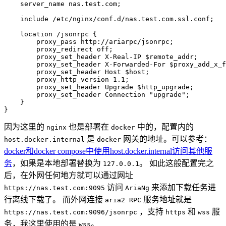
    server_name nas.test.com;

    include /etc/nginx/conf.d/nas.test.com.ssl.conf;

    location /jsonrpc {

        proxy_pass http://ariarpc/jsonrpc;

        proxy_redirect off;

        proxy_set_header X-Real-IP $remote_addr;

        proxy_set_header X-Forwarded-For $proxy_add_x_f
        proxy_set_header Host $host;

        proxy_http_version 1.1;

        proxy_set_header Upgrade $http_upgrade;

        proxy_set_header Connection "upgrade";

    }

因为这里的
也是部署在
中的，配置内的
nginx
docker
是
网关的地址。可以参考：
host.docker.internal
docker
docker和docker compose中使用host.docker.internal访问其他服
务
，如果是本地部署替换为
。 如此这般配置完之
127.0.0.1
后，在外网任何地方就可以通过网址
访问
来添加下载任务进
https://nas.test.com:9095
AriaNg
行离线下载了。 而外网连接
服务地址就是
aria2 RPC
，支持
和
服
https://nas.test.com:9096/jsonrpc
https
wss
务，我这里使用的是
。
wss