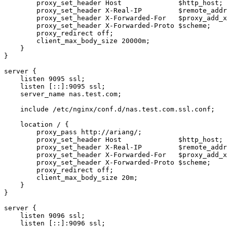
        proxy_set_header Host              $http_host;

        proxy_set_header X-Real-IP         $remote_addr
        proxy_set_header X-Forwarded-For   $proxy_add_x
        proxy_set_header X-Forwarded-Proto $scheme;

        proxy_redirect off;

        client_max_body_size 20000m;

    }

}

server {

    listen 9095 ssl;

    listen [::]:9095 ssl;

    server_name nas.test.com;

    include /etc/nginx/conf.d/nas.test.com.ssl.conf;

    location / {

        proxy_pass http://ariang/;

        proxy_set_header Host              $http_host;

        proxy_set_header X-Real-IP         $remote_addr
        proxy_set_header X-Forwarded-For   $proxy_add_x
        proxy_set_header X-Forwarded-Proto $scheme;

        proxy_redirect off;

        client_max_body_size 20m;

    }

}

server {

    listen 9096 ssl;

    listen [::]:9096 ssl;
