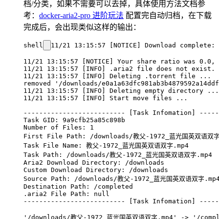
档/分类，如果不需要可以去掉，具体使用方法文档参
考：
docker-aria2-pro 进阶玩法
配置完自动归档，在下载
完成后，会出现类似这样的输出：
shell
11/21 13:15:57 [NOTICE] Download complet
11/21 13:15:57 [NOTICE] Your share ratio was 0.0, 
11/21 13:15:57 [INFO] .aria2 file does not exist.

11/21 13:15:57 [INFO] Deleting .torrent file ...

removed '/downloads/e0a1a63dfc981ab3b4879592a14ddf
11/21 13:15:57 [INFO] Deleting empty directory ...

11/21 13:15:57 [INFO] Start move files ...

-------------------------- [Task Infomation] -----
Task GID: 9a9cfb25a85c898b

Number of Files: 1

First File Path: /downloads/教父-1972_蓝光国英双语双字.
Task File Name: 教父-1972_蓝光国英双语双字.mp4

Task Path: /downloads/教父-1972_蓝光国英双语双字.mp4

Aria2 Download Directory: /downloads

Custom Download Directory: /downloads

Source Path: /downloads/教父-1972_蓝光国英双语双字.mp4
Destination Path: /completed

.aria2 File Path: null

-------------------------- [Task Infomation] -----
'/downloads/教父-1972_蓝光国英双语双字.mp4' -> '/comp