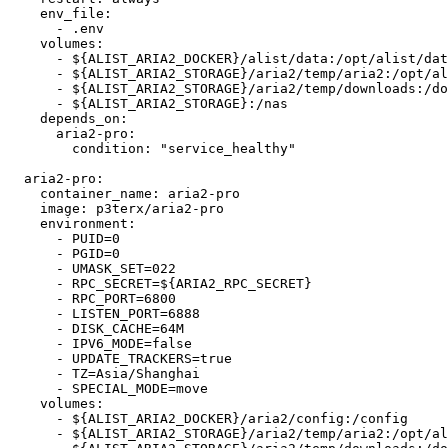
    env_file: 

      - .env

    volumes:

      - ${ALIST_ARIA2_DOCKER}/alist/data:/opt/alist/dat
      - ${ALIST_ARIA2_STORAGE}/aria2/temp/aria2:/opt/al
      - ${ALIST_ARIA2_STORAGE}/aria2/temp/downloads:/do
      - ${ALIST_ARIA2_STORAGE}:/nas

    depends_on:

      aria2-pro:

        condition: "service_healthy"

  aria2-pro:

    container_name: aria2-pro

    image: p3terx/aria2-pro

    environment:

      - PUID=0

      - PGID=0

      - UMASK_SET=022

      - RPC_SECRET=${ARIA2_RPC_SECRET}

      - RPC_PORT=6800

      - LISTEN_PORT=6888

      - DISK_CACHE=64M

      - IPV6_MODE=false

      - UPDATE_TRACKERS=true

      - TZ=Asia/Shanghai

      - SPECIAL_MODE=move

    volumes:

      - ${ALIST_ARIA2_DOCKER}/aria2/config:/config

      - ${ALIST_ARIA2_STORAGE}/aria2/temp/aria2:/opt/al