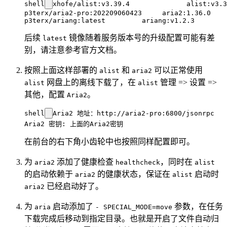
shell
xhofe/alist:v3.39.4              alist:v3.3
p3terx/aria2-pro:202209060423     aria2:1.36.0

后续
镜像随着服务版本号的升级配置可能有差
latest
别，请注意参考官方文档。
按照上面这样部署的
和
可以正常使用
alist
aria2
网盘上的离线下载了，在
管理 => 设置 =>
alist
alist
其他，配置
。
Aria2
shell
Aria2 地址：http://aria2-pro:6800/jsonrpc

在前台的右下角小齿轮中也按照同样配置即可。
为
添加了健康检查
，同时在
aria2
healthcheck
alist
的启动依赖于
的健康状态，保证在
启动时
aria2
alist
已经启动好了。
aria2
为
启动添加了
参数，在任务
aria
- SPECIAL_MODE=move
下载完成后移动到指定目录。也就是开启了文件自动归