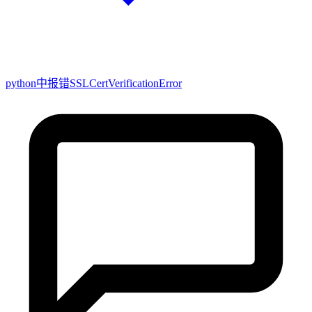
python中报错SSLCertVerificationError