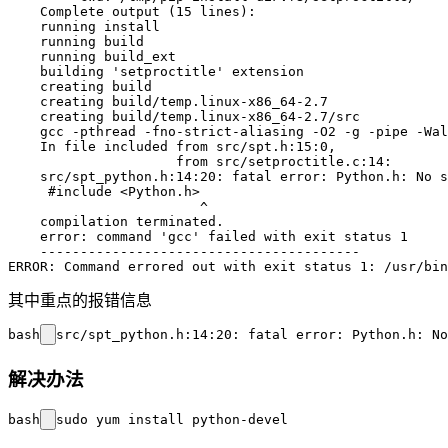
    Complete output (15 lines):

    running install

    running build

    running build_ext

    building 'setproctitle' extension

    creating build

    creating build/temp.linux-x86_64-2.7

    creating build/temp.linux-x86_64-2.7/src

    gcc -pthread -fno-strict-aliasing -O2 -g -pipe -Wal
    In file included from src/spt.h:15:0,

                     from src/setproctitle.c:14:

    src/spt_python.h:14:20: fatal error: Python.h: No s
     #include <Python.h>

                        ^

    compilation terminated.

    error: command 'gcc' failed with exit status 1

    ----------------------------------------

其中重点的报错信息
bash
解决办法
bash