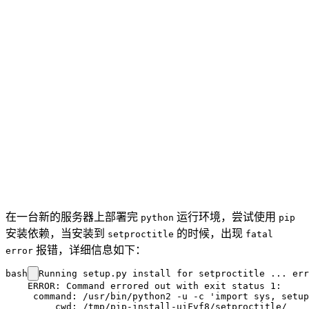
在一台新的服务器上部署完
运行环境，尝试使用
python
pip
安装依赖，当安装到
的时候，出现
setproctitle
fatal
报错，详细信息如下：
error
bash
Running setup.py install for setproctitle ... err
    ERROR: Command errored out with exit status 1:

     command: /usr/bin/python2 -u -c 'import sys, setup
         cwd: /tmp/pip-install-uiFvf8/setproctitle/
