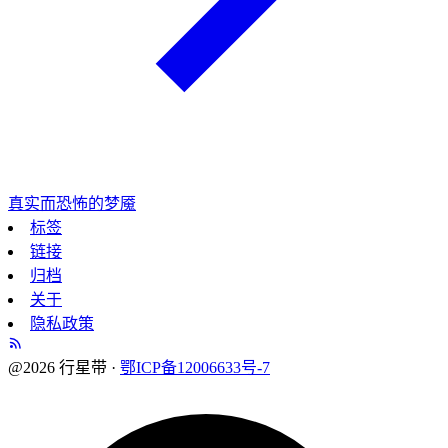
真实而恐怖的梦魇
标签
链接
归档
关于
隐私政策
@2026 行星带 ·
鄂ICP备12006633号-7