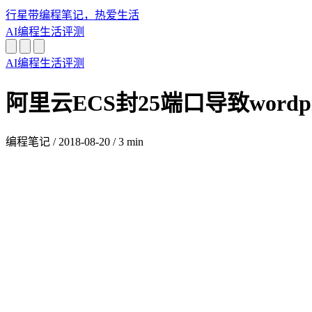
行星带
编程笔记，热爱生活
AI
编程
生活
评测
AI
编程
生活
评测
阿里云ECS封25端口导致word
编程笔记
/
2018-08-20
/
3 min