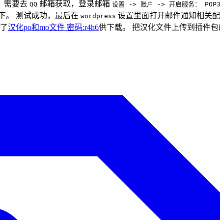
，需要去
邮箱获取，登录邮箱
QQ
设置 -> 账户 -> 开启服务： POP3
下。 测试成功，最后在
设置里面打开邮件通知相关配
wordpress
了
汉化po和mo文件 密码:r4h6
供下载。 把汉化文件上传到插件