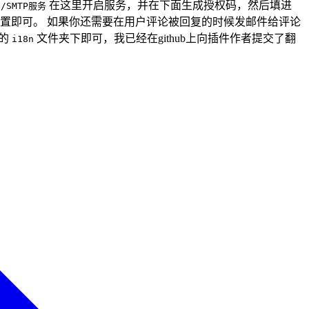
在这里开启服务，并在下面生成授权码，然后填进
/SMTP服务
置即可。 如果你还需要在用户评论被回复的时候发邮件给评论
包的
文件夹下即可，我已经在github上向插件作者提交了翻
i18n